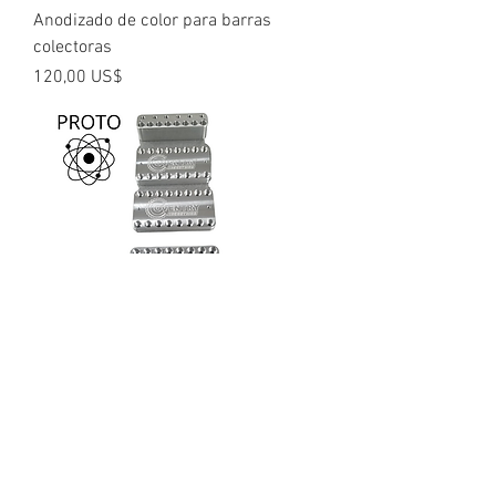
Anodizado de color para barras
colectoras
Precio
120,00 US$
Proto Bus Bars - ¡Tamaños
personalizados hechos a pedido! De
15AH a 300AH
Precio de oferta
Desde
100,00 US$