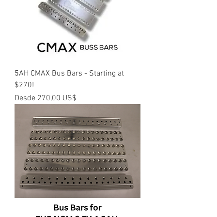
5AH CMAX Bus Bars - Starting at
$270!
Precio de oferta
Desde
270,00 US$