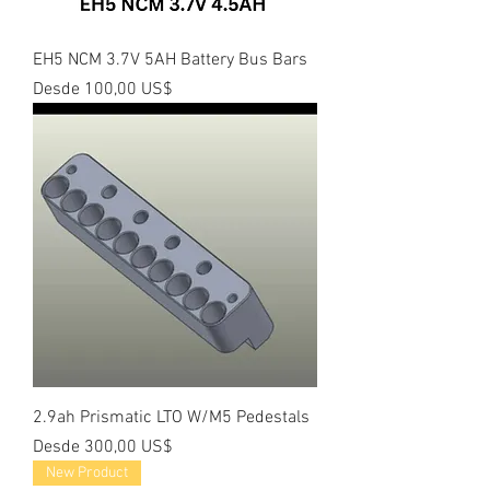
EH5 NCM 3.7V 5AH Battery Bus Bars
Precio de oferta
Desde
100,00 US$
2.9ah Prismatic LTO W/M5 Pedestals
Precio de oferta
Desde
300,00 US$
New Product